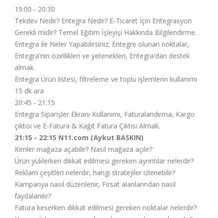
19:00 - 20:30
Tekdev Nedir? Entegra Nedir? E-Ticaret İçin Entegrasyon
Gerekli midir? Temel Eğitim İşleyişi Hakkında Bilgilendirme.
Entegra ile Neler Yapabilirsiniz; Entegre olunan noktalar,
Entegra'nın özellikleri ve yetenekleri, Entegra'dan destek
almak.
Entegra Ürün listesi, filtreleme ve toplu işlemlerin kullanımı
15 dk ara
20:45 - 21:15
Entegra Siparişler Ekranı Kullanımı, Faturalandırma, Kargo
çıktısı ve E-Fatura & Kağıt Fatura Çıktısı Almak.
21:15 - 22:15
N11.com
(Aykut BASKIN)
Kimler mağaza açabilir? Nasıl mağaza açılır?
Ürün yüklerken dikkat edilmesi gereken ayrıntılar nelerdir?
Reklam çeşitleri nelerdir, hangi stratejiler izlenebilir?
Kampanya nasıl düzenlenir, Fırsat alanlarından nasıl
faydalanılır?
Fatura keserken dikkat edilmesi gereken noktalar nelerdir?