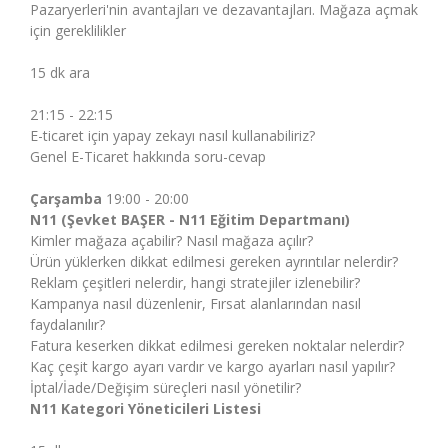
Pazaryerleri'nin avantajları ve dezavantajları. Mağaza açmak
için gereklilikler
15 dk ara
21:15 - 22:15
E-ticaret için yapay zekayı nasıl kullanabiliriz?
Genel E-Ticaret hakkında soru-cevap
Çarşamba
19:00 - 20:00
N11
(Şevket BAŞER - N11 Eğitim Departmanı)
Kimler mağaza açabilir? Nasıl mağaza açılır?
Ürün yüklerken dikkat edilmesi gereken ayrıntılar nelerdir?
Reklam çeşitleri nelerdir, hangi stratejiler izlenebilir?
Kampanya nasıl düzenlenir, Fırsat alanlarından nasıl
faydalanılır?
Fatura keserken dikkat edilmesi gereken noktalar nelerdir?
Kaç çeşit kargo ayarı vardır ve kargo ayarları nasıl yapılır?
İptal/İade/Değişim süreçleri nasıl yönetilir?
N11 Kategori Yöneticileri Listesi