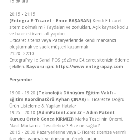
15 dk ara
20:15 - 21:15
(
Entegra E-Ticaret
- Emre BAŞARAN)
Kendi E-ticaret
sitemiz olmalı mı? Faydaları ve zorlukları, Açık kaynak kodlu
ve hazır e-ticaret alt yapıları
E-ticaret siteniz veya Pazaryerlerinde kendi markanızı
oluşturmak ve sadık müşteri kazanmak
21:20- 22:10
EntegraPay ile Sanal POS çözümü E-ticaret sitenizin ödeme
şekilleri.
Başvuru için:
https://www.entegrapay.com
Perşembe
19:00 - 19:20
(
Teknolojik Dönüşüm Eğitim Vakfı
-
Eğitim Koordinatörü Ayhan ÇINAR)
E-Ticaret'te Doğru
Ürün Listeleme & Yapılan Hatalar
19:25 - 20:10
(
AdimPatent.com.tr
- Adım Patent
Kurucu Ortak Gonca KIRMIZI)
Marka Tescilinin Önemi,
Nasıl Markamızı Tescilletiriz ? Bize ne sağlar?
20:15 - 20:30 Pazaryerlerine veya E-Ticaret sitenize verimli
ilan girişi yapmak ve dünyadan örnek ilanlar.