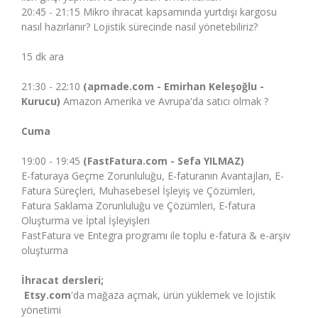
20:45 - 21:15 Mikro ihracat kapsamında yurtdışı kargosu
nasıl hazırlanır? Lojistik sürecinde nasıl yönetebiliriz?
15 dk ara
21:30 - 22:10
(
apmade.com
- Emirhan Keleşoğlu -
Kurucu)
Amazon Amerika ve Avrupa'da satıcı olmak ?
Cuma
19:00 - 19:45
(
FastFatura.com
- Sefa YILMAZ)
E-faturaya Geçme Zorunluluğu, E-faturanın Avantajları, E-
Fatura Süreçleri, Muhasebesel İşleyiş ve Çözümleri,
Fatura Saklama Zorunluluğu ve Çözümleri, E-fatura
Oluşturma ve İptal İşleyişleri
FastFatura ve Entegra programı ile toplu e-fatura & e-arşiv
oluşturma
İhracat dersleri;
Etsy.com
'da mağaza açmak, ürün yüklemek ve lojistik
yönetimi