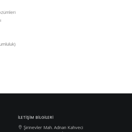
özümleri
ı
yumluluk)
İLETİŞİM BİLGİLERİ
Şirinevler Mah. Adnan Kahveci