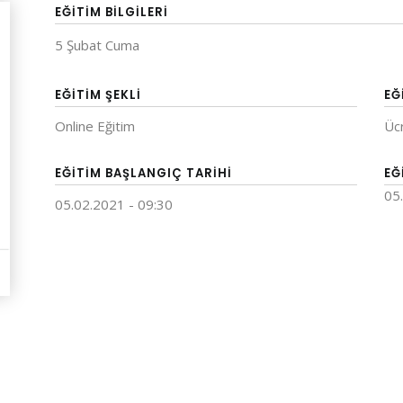
EĞITIM BILGILERI
5 Şubat Cuma
EĞITIM ŞEKLI
EĞ
Online Eğitim
Üc
EĞITIM BAŞLANGIÇ TARIHI
EĞ
05
05.02.2021 - 09:30