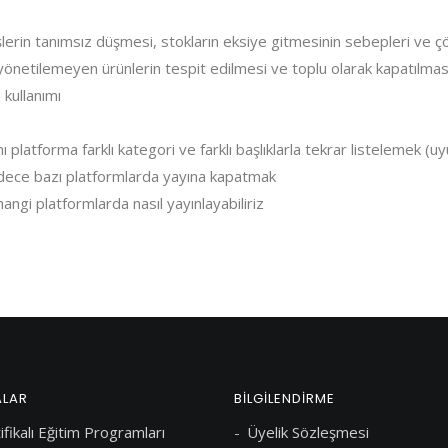
şlerin tanımsız düşmesi, stokların eksiye gitmesinin sebepleri ve ç
önetilemeyen ürünlerin tespit edilmesi ve toplu olarak kapatılmas
 kullanımı
platforma farklı kategori ve farklı başlıklarla tekrar listelemek (u
adece bazı platformlarda yayına kapatmak
angi platformlarda nasıl yayınlayabiliriz
ALAR
BİLGİLENDİRME
ifikalı Eğitim Programları
Üyelik Sözleşmesi