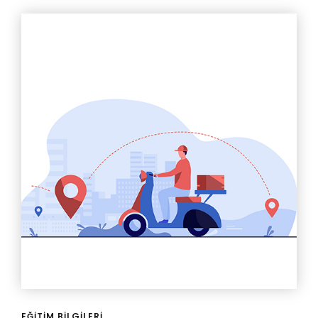
EĞITIM BILGILERI