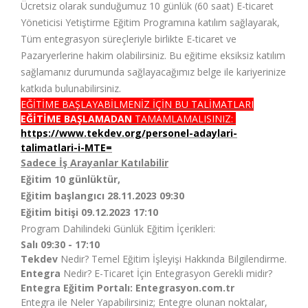
Ücretsiz olarak sunduğumuz 10 günlük (60 saat) E-ticaret
Yöneticisi Yetiştirme Eğitim Programına katılım sağlayarak,
Tüm entegrasyon süreçleriyle birlikte E-ticaret ve
Pazaryerlerine hakim olabilirsiniz. Bu eğitime eksiksiz katılım
sağlamanız durumunda sağlayacağımız belge ile kariyerinize
katkıda bulunabilirsiniz.
EĞİTİME BAŞLAYABİLMENİZ İÇİN BU TALİMATLARI
EĞİTİME BAŞLAMADAN
TAMAMLAMALISINIZ:
https://www.tekdev.org/personel-adaylari-
talimatlari-i-MTE=
Sadece İş Arayanlar Katılabilir
Eğitim 10 günlüktür,
Eğitim başlangıcı 28.11.2023 09:30
Eğitim bitişi 09.12.2023 17:10
Program Dahilindeki Günlük Eğitim İçerikleri:
Salı 09:30 - 17:10
Tekdev
Nedir? Temel Eğitim İşleyişi Hakkında Bilgilendirme.
Entegra
Nedir? E-Ticaret İçin Entegrasyon Gerekli midir?
Entegra Eğitim Portalı:
Entegrasyon.com.tr
Entegra ile Neler Yapabilirsiniz; Entegre olunan noktalar,